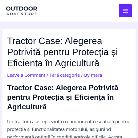
Skip
Post
MAI
to
navigation
MEN
content
Tractor Case: Alegerea
Potrivită pentru Protecția și
Eficiența în Agricultură
Leave a Comment
/
Fără categorie
/ By
mara
Tractor Case: Alegerea Potrivită
pentru Protecția și Eficiența în
Agricultură
Un tractor case reprezintă o componentă esențială pentru
protecția și funcționalitatea motorului, asigurând
performanță optimă în condiții agricole dificile. Acesta