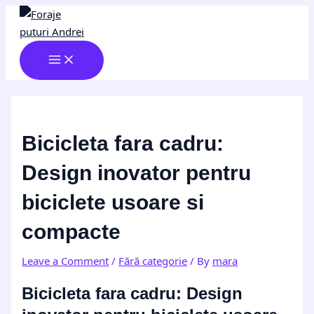
MAIN
Skip
Post
Type
Name*
Email*
Website
MENU
to
navigation
here..
content
Bicicleta fara cadru:
Design inovator pentru
biciclete usoare si
compacte
Leave a Comment
/
Fără categorie
/ By
mara
Bicicleta fara cadru: Design