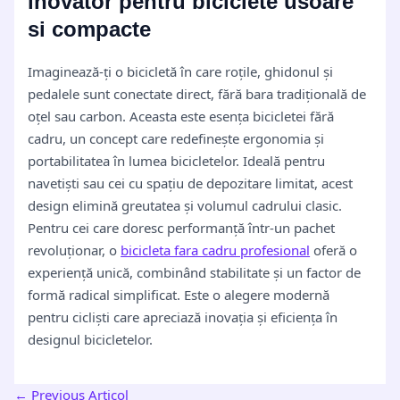
inovator pentru biciclete usoare
si compacte
Imaginează-ți o bicicletă în care roțile, ghidonul și
pedalele sunt conectate direct, fără bara tradițională de
oțel sau carbon. Aceasta este esența bicicletei fără
cadru, un concept care redefinește ergonomia și
portabilitatea în lumea bicicletelor. Ideală pentru
navetiști sau cei cu spațiu de depozitare limitat, acest
design elimină greutatea și volumul cadrului clasic.
Pentru cei care doresc performanță într-un pachet
revoluționar, o
bicicleta fara cadru profesional
oferă o
experiență unică, combinând stabilitate și un factor de
formă radical simplificat. Este o alegere modernă
pentru cicliști care apreciază inovația și eficiența în
designul bicicletelor.
←
Previous Articol