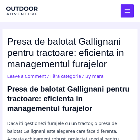
Skip
Post
MAI
to
navigation
MEN
content
Presa de balotat Gallignani
pentru tractoare: eficienta in
managementul furajelor
Leave a Comment
/
Fără categorie
/ By
mara
Presa de balotat Gallignani pentru
tractoare: eficienta in
managementul furajelor
Daca iti gestionezi furajele cu un tractor, o presa de
balotat Gallignani este alegerea care face diferenta.
Aceasta echipament robust, proiectat special pentru