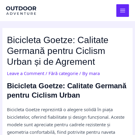
Skip
Post
MAI
to
navigation
MEN
content
Bicicleta Goetze: Calitate
Germană pentru Ciclism
Urban și de Agrement
Leave a Comment
/
Fără categorie
/ By
mara
Bicicleta Goetze: Calitate Germană
pentru Ciclism Urban
Bicicleta Goetze reprezintă o alegere solidă în piața
bicicletelor, oferind fiabilitate și design funcțional. Aceste
modele sunt apreciate pentru cadrele rezistente și
geometria confortabilă, fiind potrivite pentru naveta