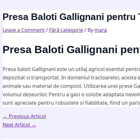
Skip
Post
Type
Name*
Email*
Website
to
navigation
here..
Presa Baloti Gallignani pentru 
content
Leave a Comment
/
Fără categorie
/ By
mara
Presa Baloti Gallignani pen
Presa baloti Gallignani este un utilaj agricol esential pen
depozitat si transportat. In domeniul tractoarelor, acesta
animale sau material de compost. Utilizarea unei prese Ga
volumul deșeurilor. Pentru a gasi o solutie adaptata nevo
sunt apreciate pentru robustete si fiabilitate, fiind un pa
←
Previous Articol
Next Articol
→