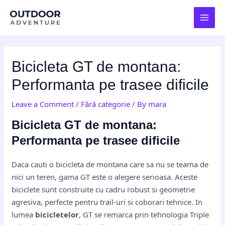
Skip
Post
MAI
to
navigation
MEN
content
Bicicleta GT de montana:
Performanta pe trasee dificile
Leave a Comment
/
Fără categorie
/ By
mara
Bicicleta GT de montana:
Performanta pe trasee dificile
Daca cauti o bicicleta de montana care sa nu se teama de
nici un teren, gama GT este o alegere serioasa. Aceste
biciclete sunt construite cu cadru robust si geometrie
agresiva, perfecte pentru trail-uri si coborari tehnice. In
lumea
bicicletelor
, GT se remarca prin tehnologia Triple