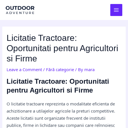
Skip
Post
MAI
to
navigation
MEN
content
Licitatie Tractoare:
Oportunitati pentru Agricultori
si Firme
Leave a Comment
/
Fără categorie
/ By
mara
Licitatie Tractoare: Oportunitati
pentru Agricultori si Firme
O licitatie tractoare reprezinta o modalitate eficienta de
achizitionare a utilajelor agricole la preturi competitive.
Aceste licitatii sunt organizate frecvent de institutii
publice, firme in lichidare sau companii care reînnoiesc