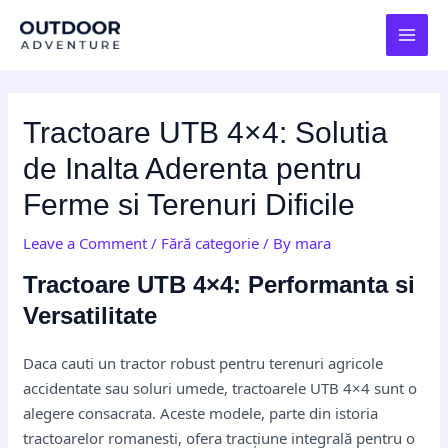
Skip
Post
MAI
to
navigation
MEN
content
Tractoare UTB 4×4: Solutia
de Inalta Aderenta pentru
Ferme si Terenuri Dificile
Leave a Comment
/
Fără categorie
/ By
mara
Tractoare UTB 4×4: Performanta si
Versatilitate
Daca cauti un tractor robust pentru terenuri agricole
accidentate sau soluri umede, tractoarele UTB 4×4 sunt o
alegere consacrata. Aceste modele, parte din istoria
tractoarelor romanesti, ofera tracțiune integrală pentru o