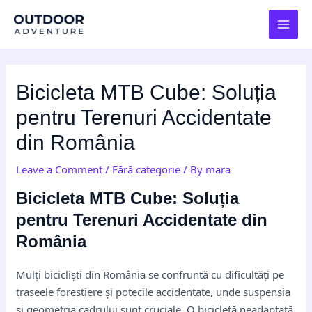
Skip
Post
MAI
to
navigation
MEN
content
Bicicleta MTB Cube: Soluția
pentru Terenuri Accidentate
din România
Leave a Comment
/
Fără categorie
/ By
mara
Bicicleta MTB Cube: Soluția
pentru Terenuri Accidentate din
România
Mulți bicicliști din România se confruntă cu dificultăți pe
traseele forestiere și potecile accidentate, unde suspensia
și geometria cadrului sunt cruciale. O bicicletă neadaptată