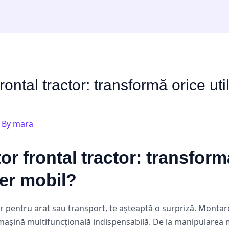
ontal tractor: transformă orice uti
 By
mara
r frontal tractor: transformă 
ier mobil?
 pentru arat sau transport, te așteaptă o surpriză. Montarea
mașină multifuncțională indispensabilă. De la manipularea ma