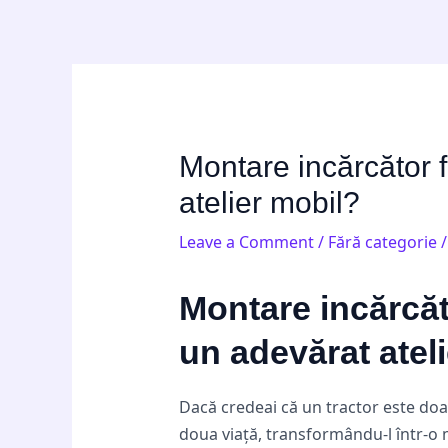
Skip
Post
to
navigation
content
Montare incărcător fr
atelier mobil?
Leave a Comment
/
Fără categorie
/
Montare incărcăto
un adevărat atel
Dacă credeai că un tractor este doar
doua viață, transformându-l într-o 