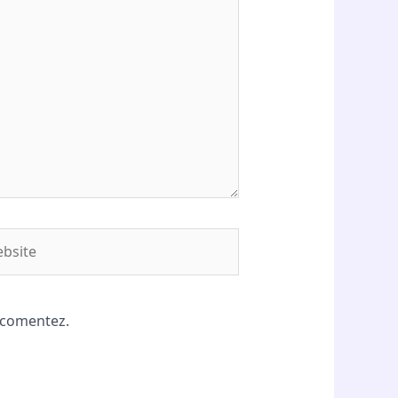
site
ă comentez.