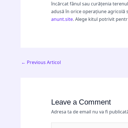
încărcat fânul sau curățenia terenulu
adusă în orice operațiune agricolă sa
anunt.site
. Alege kitul potrivit pen
←
Previous Articol
Leave a Comment
Adresa ta de email nu va fi publicat
Type