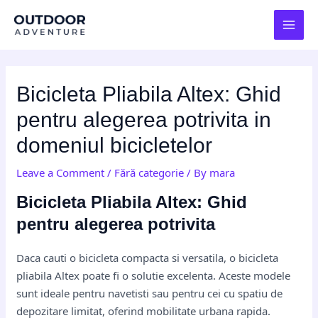
Skip
Post
MAI
to
navigation
MEN
content
Bicicleta Pliabila Altex: Ghid
pentru alegerea potrivita in
domeniul bicicletelor
Leave a Comment
/
Fără categorie
/ By
mara
Bicicleta Pliabila Altex: Ghid
pentru alegerea potrivita
Daca cauti o bicicleta compacta si versatila, o bicicleta
pliabila Altex poate fi o solutie excelenta. Aceste modele
sunt ideale pentru navetisti sau pentru cei cu spatiu de
depozitare limitat, oferind mobilitate urbana rapida.