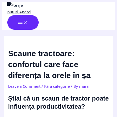
MAIN
Skip
Post
Type
Name*
Email*
Website
MENU
to
navigation
here..
content
Scaune tractoare:
confortul care face
diferența la orele în șa
Leave a Comment
/
Fără categorie
/ By
mara
Știai că un scaun de tractor poate
influența productivitatea?