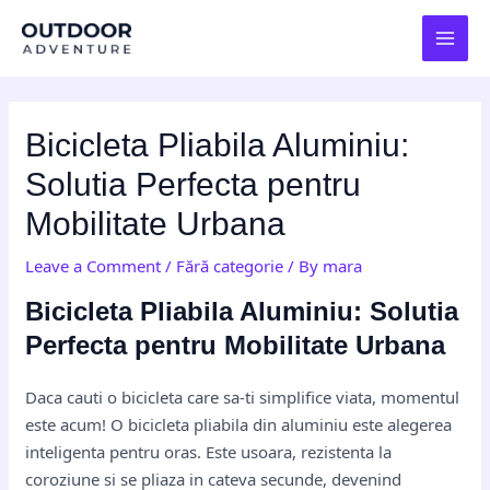
Skip
Post
MAI
to
navigation
MEN
content
Bicicleta Pliabila Aluminiu:
Solutia Perfecta pentru
Mobilitate Urbana
Leave a Comment
/
Fără categorie
/ By
mara
Bicicleta Pliabila Aluminiu: Solutia
Perfecta pentru Mobilitate Urbana
Daca cauti o bicicleta care sa-ti simplifice viata, momentul
este acum! O bicicleta pliabila din aluminiu este alegerea
inteligenta pentru oras. Este usoara, rezistenta la
coroziune si se pliaza in cateva secunde, devenind