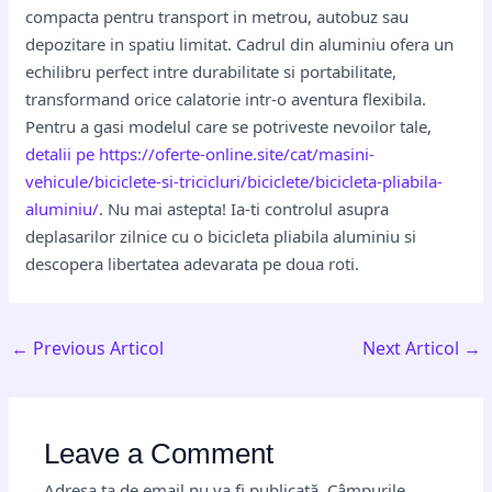
compacta pentru transport in metrou, autobuz sau
depozitare in spatiu limitat. Cadrul din aluminiu ofera un
echilibru perfect intre durabilitate si portabilitate,
transformand orice calatorie intr-o aventura flexibila.
Pentru a gasi modelul care se potriveste nevoilor tale,
detalii pe https://oferte-online.site/cat/masini-
vehicule/biciclete-si-tricicluri/biciclete/bicicleta-pliabila-
aluminiu/
. Nu mai astepta! Ia-ti controlul asupra
deplasarilor zilnice cu o bicicleta pliabila aluminiu si
descopera libertatea adevarata pe doua roti.
←
Previous Articol
Next Articol
→
Leave a Comment
Adresa ta de email nu va fi publicată.
Câmpurile