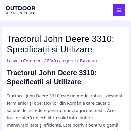
Skip
Post
MAI
to
navigation
MEN
content
Tractorul John Deere 3310:
Specificații și Utilizare
Leave a Comment
/
Fără categorie
/ By
mara
Tractorul John Deere 3310:
Specificații și Utilizare
Tractorul John Deere 3310 este un model robust, destinat
fermierilor și operatorilor din România care caută o
soluție de încredere pentru munci agricole medii. Acest
tractor oferă un echilibru solid între putere,
manevrabilitate și eficiență. Este potrivit pentru o gamă