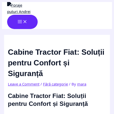
MAIN
Skip
Post
Type
Name*
Email*
Website
MENU
to
navigation
here..
content
Cabine Tractor Fiat: Soluții
pentru Confort și
Siguranță
Leave a Comment
/
Fără categorie
/ By
mara
Cabine Tractor Fiat: Soluții
pentru Confort și Siguranță