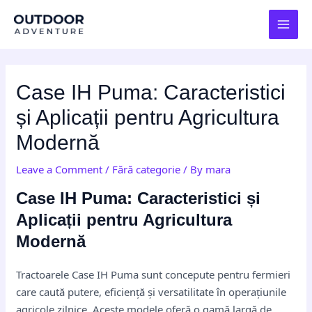
Skip
Post
MAI
to
navigation
MEN
content
Case IH Puma: Caracteristici
și Aplicații pentru Agricultura
Modernă
Leave a Comment
/
Fără categorie
/ By
mara
Case IH Puma: Caracteristici și
Aplicații pentru Agricultura
Modernă
Tractoarele Case IH Puma sunt concepute pentru fermieri
care caută putere, eficiență și versatilitate în operațiunile
agricole zilnice. Aceste modele oferă o gamă largă de