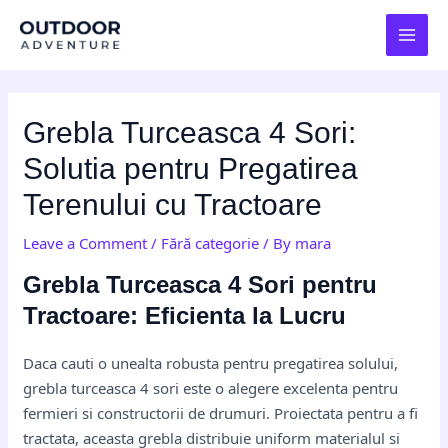
Skip
Post
MAI
to
navigation
MEN
content
Grebla Turceasca 4 Sori:
Solutia pentru Pregatirea
Terenului cu Tractoare
Leave a Comment
/
Fără categorie
/ By
mara
Grebla Turceasca 4 Sori pentru
Tractoare: Eficienta la Lucru
Daca cauti o unealta robusta pentru pregatirea solului,
grebla turceasca 4 sori este o alegere excelenta pentru
fermieri si constructorii de drumuri. Proiectata pentru a fi
tractata, aceasta grebla distribuie uniform materialul si