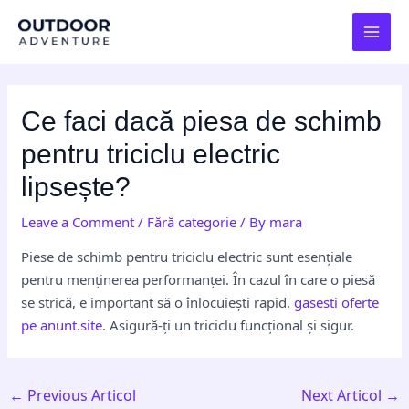
Skip
Post
MAI
to
navigation
MEN
content
Ce faci dacă piesa de schimb
pentru triciclu electric
lipsește?
Leave a Comment
/
Fără categorie
/ By
mara
Piese de schimb pentru triciclu electric sunt esențiale
pentru menținerea performanței. În cazul în care o piesă
se strică, e important să o înlocuiești rapid.
gasesti oferte
pe anunt.site
. Asigură-ți un triciclu funcțional și sigur.
←
Previous Articol
Next Articol
→