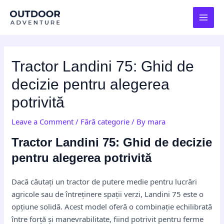
Skip
Post
MAI
to
navigation
MEN
content
Tractor Landini 75: Ghid de
decizie pentru alegerea
potrivită
Leave a Comment
/
Fără categorie
/ By
mara
Tractor Landini 75: Ghid de decizie
pentru alegerea potrivită
Dacă căutați un tractor de putere medie pentru lucrări
agricole sau de întreținere spații verzi, Landini 75 este o
opțiune solidă. Acest model oferă o combinație echilibrată
între forță și manevrabilitate, fiind potrivit pentru ferme