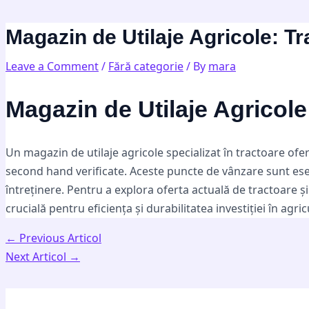
Skip
Post
Type
Name*
Email*
Website
to
navigation
here..
Magazin de Utilaje Agricole: T
content
Leave a Comment
/
Fără categorie
/ By
mara
Magazin de Utilaje Agricol
Un magazin de utilaje agricole specializat în tractoare of
second hand verificate. Aceste puncte de vânzare sunt esen
întreținere. Pentru a explora oferta actuală de tractoare și
crucială pentru eficiența și durabilitatea investiției în agric
←
Previous Articol
Next Articol
→