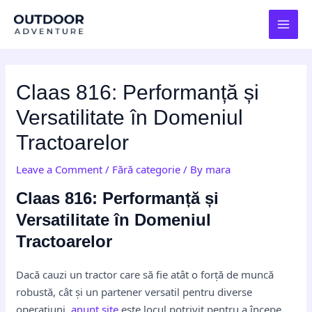
Skip
Post
MAI
to
navigation
MEN
content
Claas 816: Performanță și
Versatilitate în Domeniul
Tractoarelor
Leave a Comment
/
Fără categorie
/ By
mara
Claas 816: Performanță și
Versatilitate în Domeniul
Tractoarelor
Dacă cauzi un tractor care să fie atât o forță de muncă
robustă, cât și un partener versatil pentru diverse
operațiuni,
anunt.site
este locul potrivit pentru a începe