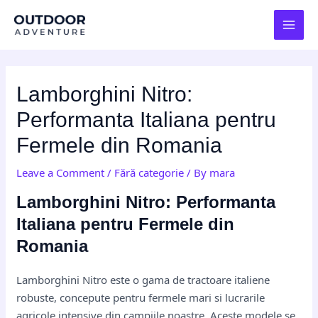
Skip
Post
MAI
to
navigation
MEN
content
Lamborghini Nitro:
Performanta Italiana pentru
Fermele din Romania
Leave a Comment
/
Fără categorie
/ By
mara
Lamborghini Nitro: Performanta
Italiana pentru Fermele din
Romania
Lamborghini Nitro este o gama de tractoare italiene
robuste, concepute pentru fermele mari si lucrarile
agricole intensive din campiile noastre. Aceste modele se