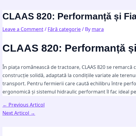
Skip
Post
Type
Name*
Email*
Website
to
navigation
here..
CLAAS 820: Performanță și Fiab
content
Leave a Comment
/
Fără categorie
/ By
mara
CLAAS 820: Performanță și 
În piața românească de tractoare, CLAAS 820 se remarcă c
construcție solidă, adaptată la condițiile variate ale teren
transport. Pentru fermierii care caută echilibru între perf
ergonomică și sistemul hidraulic performant îl fac ideal pe
←
Previous Articol
Next Articol
→