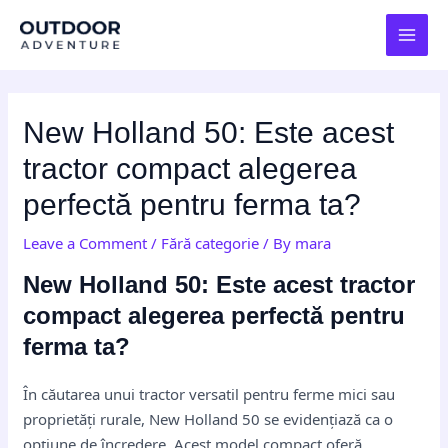
Skip
Post
MAI
to
navigation
MEN
content
New Holland 50: Este acest
tractor compact alegerea
perfectă pentru ferma ta?
Leave a Comment
/
Fără categorie
/ By
mara
New Holland 50: Este acest tractor
compact alegerea perfectă pentru
ferma ta?
În căutarea unui tractor versatil pentru ferme mici sau
proprietăți rurale, New Holland 50 se evidențiază ca o
opțiune de încredere. Acest model compact oferă