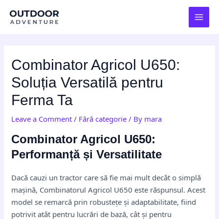
Skip
Post
MAI
to
navigation
MEN
content
Combinator Agricol U650:
Soluția Versatilă pentru
Ferma Ta
Leave a Comment
/
Fără categorie
/ By
mara
Combinator Agricol U650:
Performanță și Versatilitate
Dacă cauzi un tractor care să fie mai mult decât o simplă
mașină, Combinatorul Agricol U650 este răspunsul. Acest
model se remarcă prin robustețe și adaptabilitate, fiind
potrivit atât pentru lucrări de bază, cât și pentru