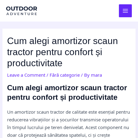
Skip
Post
MAI
to
navigation
MEN
content
Cum alegi amortizor scaun
tractor pentru confort și
productivitate
Leave a Comment
/
Fără categorie
/ By
mara
Cum alegi amortizor scaun tractor
pentru confort și productivitate
Un amortizor scaun tractor de calitate este esențial pentru
reducerea vibrațiilor și a șocurilor transmise operatorului
în timpul lucrului pe teren denivelat. Acest component nu
doar că protejează sănătatea spatelui, ci și crește