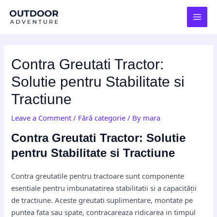
Skip
Post
MAI
to
navigation
MEN
content
Contra Greutati Tractor:
Solutie pentru Stabilitate si
Tractiune
Leave a Comment
/
Fără categorie
/ By
mara
Contra Greutati Tractor: Solutie
pentru Stabilitate si Tractiune
Contra greutatile pentru tractoare sunt componente
esentiale pentru imbunatatirea stabilitatii si a capacității
de tractiune. Aceste greutati suplimentare, montate pe
puntea fata sau spate, contracareaza ridicarea in timpul