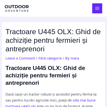
Skip
Post
MAI
to
navigation
MEN
content
Tractoare U445 OLX: Ghid de
achiziție pentru fermieri și
antreprenori
Leave a Comment
/
Fără categorie
/ By
mara
Tractoare U445 OLX: Ghid de
achiziție pentru fermieri și
antreprenori
Dacă cauți un tractor robust și accesibil pentru ferma ta
sau pentru lucrări agricole mici, piața de
cele mai bune
tractoare u445 olx
este un loc bun de început. Aceste