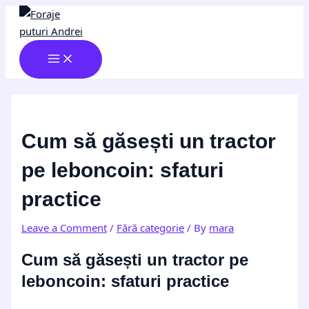
MAIN
Skip
Post
Type
Name*
Email*
Website
MENU
to
navigation
here..
content
Cum să găsești un tractor
pe leboncoin: sfaturi
practice
Leave a Comment
/
Fără categorie
/ By
mara
Cum să găsești un tractor pe
leboncoin: sfaturi practice