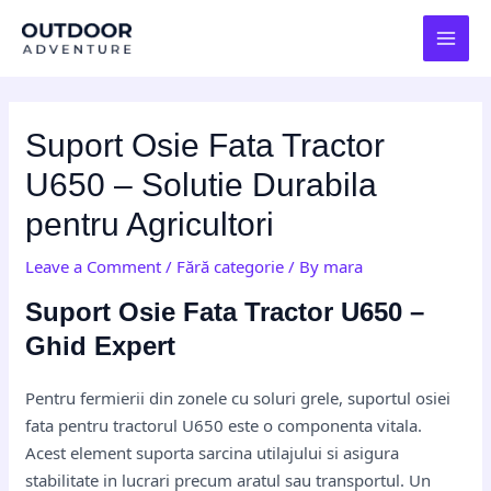
Skip
Post
MAI
to
navigation
MEN
content
Suport Osie Fata Tractor
U650 – Solutie Durabila
pentru Agricultori
Leave a Comment
/
Fără categorie
/ By
mara
Suport Osie Fata Tractor U650 –
Ghid Expert
Pentru fermierii din zonele cu soluri grele, suportul osiei
fata pentru tractorul U650 este o componenta vitala.
Acest element suporta sarcina utilajului si asigura
stabilitate in lucrari precum aratul sau transportul. Un