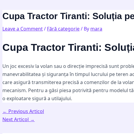
Skip
Post
Type
Name*
Email*
Website
to
navigation
here..
Cupa Tractor Tiranti: Soluția p
content
Leave a Comment
/
Fără categorie
/ By
mara
Cupa Tractor Tiranti: Soluț
Un joc excesiv la volan sau o direcție imprecisă sunt probl
manevrabilitatea și siguranța în timpul lucrului pe teren acc
care asigură transmiterea precisă a comenzilor de la volan 
mecanism. Pentru a găsi piesa potrivită pentru modelul tă
o exploatare sigură a utilajului.
←
Previous Articol
Next Articol
→