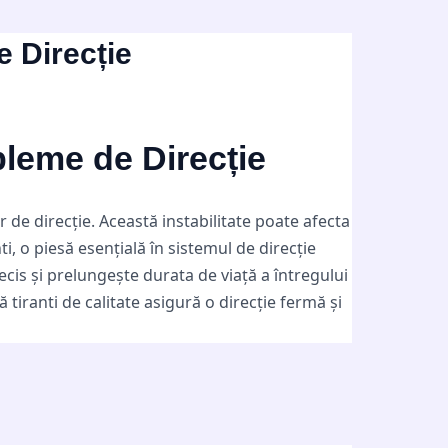
e Direcție
bleme de Direcție
 de direcție. Această instabilitate poate afecta
ti, o piesă esențială în sistemul de direcție
ecis și prelungește durata de viață a întregului
ă tiranti de calitate asigură o direcție fermă și