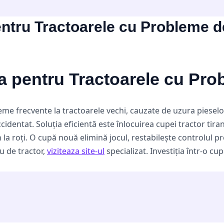
entru Tractoarele cu Probleme d
ia pentru Tractoarele cu Pro
eme frecvente la tractoarele vechi, cauzate de uzura pieselor
identat. Soluția eficientă este înlocuirea cupei tractor tiran
la roți. O cupă nouă elimină jocul, restabilește controlul pr
u de tractor,
viziteaza site-ul
specializat. Investiția într-o cup