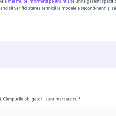
 Află
mai multe informatii pe anunt.site
unde găsești specifica
mand să verifici starea tehnică la modelele second-hand și 
ă.
Câmpurile obligatorii sunt marcate cu
*