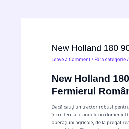
Skip
Post
to
navigation
content
New Holland 180 90:
Leave a Comment
/
Fără categorie
/
New Holland 180 
Fermierul Româ
Dacă cauți un tractor robust pentru
încredere a brandului în domeniul tr
operațiuni agricole, de la pregătirea