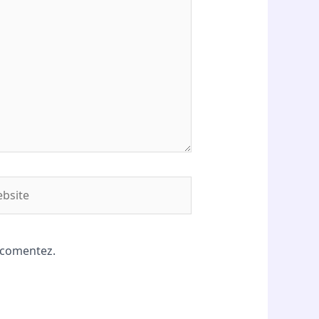
site
ă comentez.