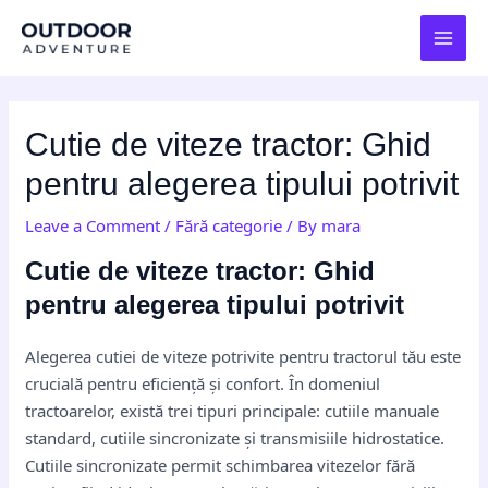
Skip
Post
MAI
to
navigation
MEN
content
Cutie de viteze tractor: Ghid
pentru alegerea tipului potrivit
Leave a Comment
/
Fără categorie
/ By
mara
Cutie de viteze tractor: Ghid
pentru alegerea tipului potrivit
Alegerea cutiei de viteze potrivite pentru tractorul tău este
crucială pentru eficiență și confort. În domeniul
tractoarelor, există trei tipuri principale: cutiile manuale
standard, cutiile sincronizate și transmisiile hidrostatice.
Cutiile sincronizate permit schimbarea vitezelor fără