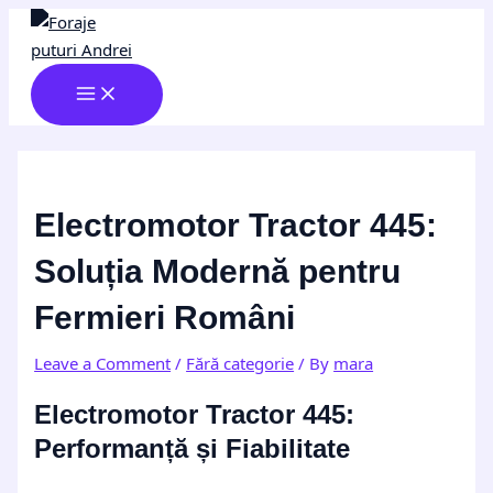
MAIN
Skip
Post
Type
Name*
Email*
Website
MENU
to
navigation
here..
content
Electromotor Tractor 445:
Soluția Modernă pentru
Fermieri Români
Leave a Comment
/
Fără categorie
/ By
mara
Electromotor Tractor 445:
Performanță și Fiabilitate