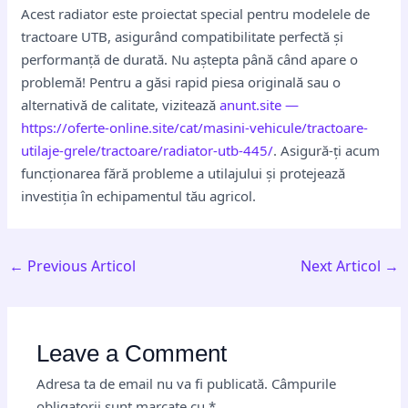
Acest radiator este proiectat special pentru modelele de
tractoare UTB, asigurând compatibilitate perfectă și
performanță de durată. Nu aștepta până când apare o
problemă! Pentru a găsi rapid piesa originală sau o
alternativă de calitate, vizitează
anunt.site —
https://oferte-online.site/cat/masini-vehicule/tractoare-
utilaje-grele/tractoare/radiator-utb-445/
. Asigură-ți acum
funcționarea fără probleme a utilajului și protejează
investiția în echipamentul tău agricol.
←
Previous Articol
Next Articol
→
Leave a Comment
Adresa ta de email nu va fi publicată.
Câmpurile
obligatorii sunt marcate cu
*