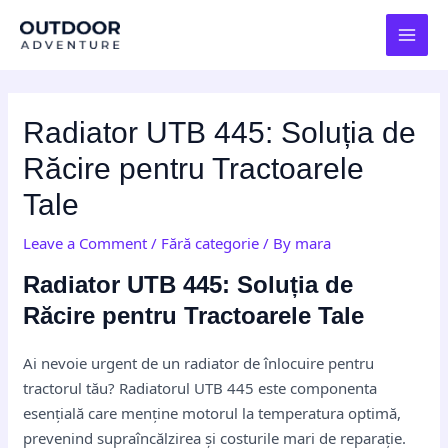
Skip
Post
MAI
to
navigation
MEN
content
Radiator UTB 445: Soluția de
Răcire pentru Tractoarele
Tale
Leave a Comment
/
Fără categorie
/ By
mara
Radiator UTB 445: Soluția de
Răcire pentru Tractoarele Tale
Ai nevoie urgent de un radiator de înlocuire pentru
tractorul tău? Radiatorul UTB 445 este componenta
esențială care menține motorul la temperatura optimă,
prevenind supraîncălzirea și costurile mari de reparație.