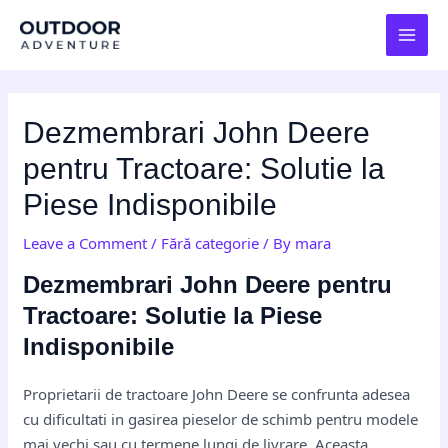
Skip
Post
MAI
to
navigation
MEN
content
Dezmembrari John Deere
pentru Tractoare: Solutie la
Piese Indisponibile
Leave a Comment
/
Fără categorie
/ By
mara
Dezmembrari John Deere pentru
Tractoare: Solutie la Piese
Indisponibile
Proprietarii de tractoare John Deere se confrunta adesea
cu dificultati in gasirea pieselor de schimb pentru modele
mai vechi sau cu termene lungi de livrare. Aceasta