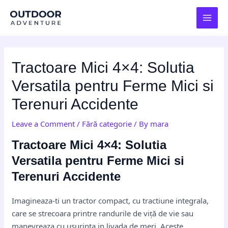
Skip
Post
MAI
to
navigation
MEN
content
Tractoare Mici 4×4: Solutia
Versatila pentru Ferme Mici si
Terenuri Accidente
Leave a Comment
/
Fără categorie
/ By
mara
Tractoare Mici 4×4: Solutia
Versatila pentru Ferme Mici si
Terenuri Accidente
Imagineaza-ti un tractor compact, cu tractiune integrala,
care se strecoara printre randurile de viță de vie sau
manevreaza cu usurinta in livada de meri. Aceste