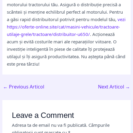
motorului tractorului tău. Asigură o distribuție precisă a
scânteii și menține echilibrul perfect al motorului. Pentru
a găsi rapid distribuitorul potrivit pentru modelul tău,
vezi
https://oferte-online.site/cat/masini-vehicule/tractoare-
utilaje-grele/tractoare/distribuitor-u650/
. Acționează
acum și evită costurile mari ale reparațiilor viitoare. O
investiție inteligentă în piese de calitate îți protejează
utilajul și îți asigură productivitatea. Nu aștepta până când
este prea târziu!
←
Previous Articol
Next Articol
→
Leave a Comment
Adresa ta de email nu va fi publicată.
Câmpurile
obligatorii sunt marcate cu
*