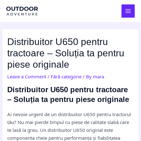
Skip
Post
MAI
to
navigation
MEN
content
Distribuitor U650 pentru
tractoare – Soluția ta pentru
piese originale
Leave a Comment
/
Fără categorie
/ By
mara
Distribuitor U650 pentru tractoare
– Soluția ta pentru piese originale
Ai nevoie urgent de un distribuitor U650 pentru tractorul
tău? Nu mai pierde timpul cu piese de calitate slabă care
te lasă la greu. Un distribuitor U650 original este
componenta cheie pentru performanța și fiabilitatea