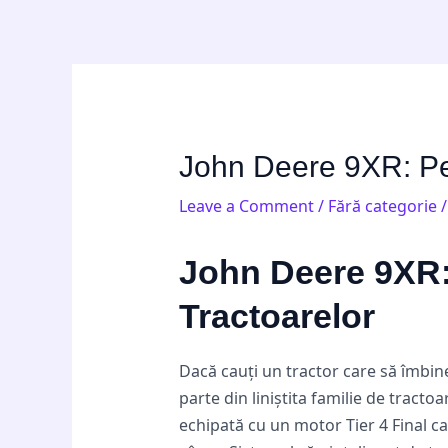
Skip
Post
to
navigation
content
John Deere 9XR: Per
Leave a Comment
/
Fără categorie
/
John Deere 9XR: 
Tractoarelor
Dacă cauți un tractor care să îmbin
parte din liniștita familie de tract
echipată cu un motor Tier 4 Final ca