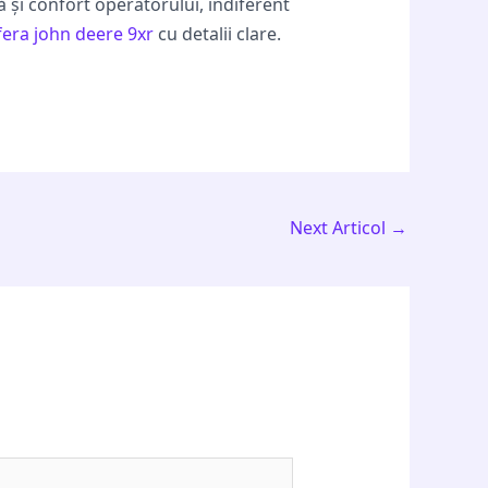
 și confort operatorului, indiferent
fera john deere 9xr
cu detalii clare.
Next Articol
→