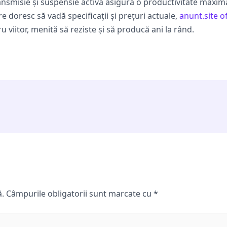
ansmisie și suspensie activă asigură o productivitate maximă
re doresc să vadă specificații și prețuri actuale,
anunt.site o
u viitor, menită să reziste și să producă ani la rând.
ă.
Câmpurile obligatorii sunt marcate cu
*