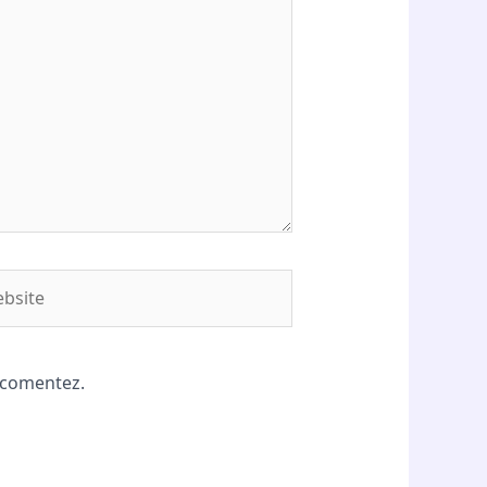
site
ă comentez.