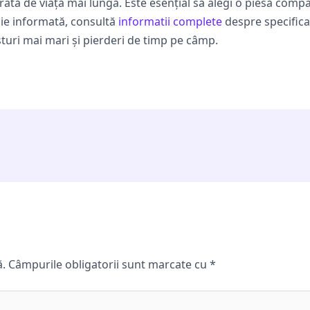
rată de viață mai lungă. Este esențial să alegi o piesă compatib
izie informată, consultă
informatii complete
despre specificaț
sturi mai mari și pierderi de timp pe câmp.
ă.
Câmpurile obligatorii sunt marcate cu
*