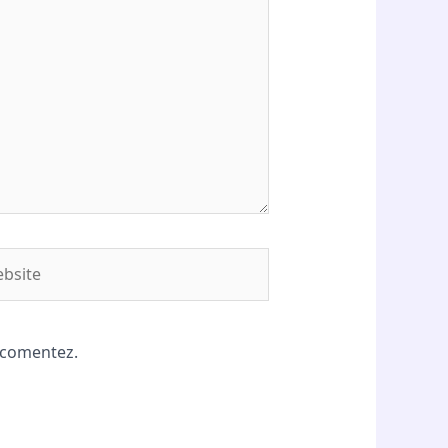
site
ă comentez.