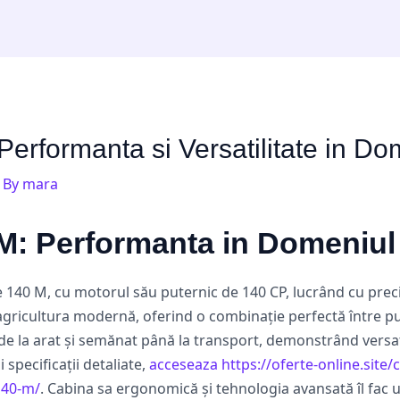
erformanta si Versatilitate in Do
 By
mara
M: Performanta in Domeniul 
e 140 M, cu motorul său puternic de 140 CP, lucrând cu pre
n agricultura modernă, oferind o combinație perfectă între pu
 de la arat și semănat până la transport, demonstrând versati
 specificații detaliate,
acceseaza https://oferte-online.site/
140-m/
. Cabina sa ergonomică și tehnologia avansată îl fac