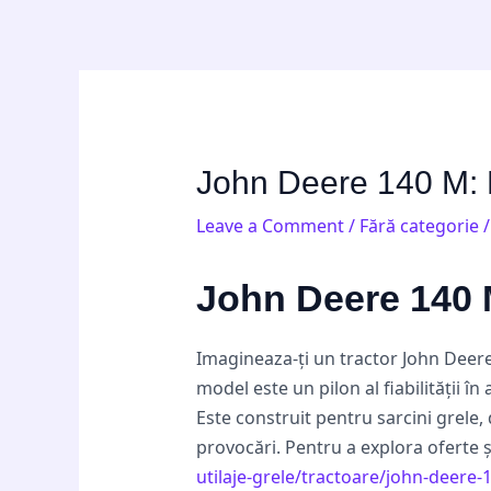
Skip
Post
to
navigation
content
John Deere 140 M: P
Leave a Comment
/
Fără categorie
/
John Deere 140 
Imagineaza-ți un tractor John Deer
model este un pilon al fiabilității î
Este construit pentru sarcini grele,
provocări. Pentru a explora oferte și
utilaje-grele/tractoare/john-deere-