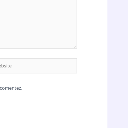
site
ă comentez.