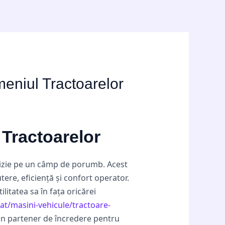
meniul Tractoarelor
Tractoarelor
cizie pe un câmp de porumb. Acest
tere, eficiență și confort operator.
litatea sa în fața oricărei
cat/masini-vehicule/tractoare-
 un partener de încredere pentru