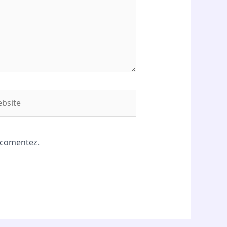
site
ă comentez.