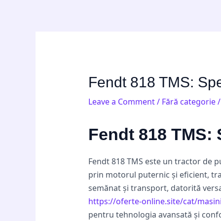
Skip
Post
to
navigation
content
Fendt 818 TMS: Speci
Leave a Comment
/
Fără categorie
/
Fendt 818 TMS: Sp
Fendt 818 TMS este un tractor de pu
prin motorul puternic și eficient, 
semănat și transport, datorită versati
https://oferte-online.site/cat/masin
pentru tehnologia avansată și confo