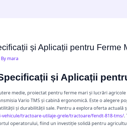
ficații și Aplicații pentru Ferme 
 By
mara
ecificații și Aplicații pent
tere medie, proiectat pentru ferme mari și lucrări agricole
transmisia Vario TMS și cabină ergonomică. Este o alegere p
lității și durabilității sale. Pentru a explora oferta actuală și
i-vehicule/tractoare-utilaje-grele/tractoare/fendt-818-tms/
.
rtul operatorului, fiind un investiție solidă pentru agricul