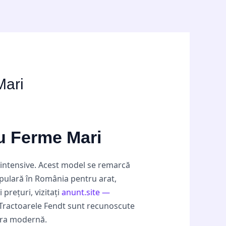
Mari
ru Ferme Mari
 intensive. Acest model se remarcă
opulară în România pentru arat,
 prețuri, vizitați
anunt.site —
 Tractoarele Fendt sunt recunoscute
tura modernă.