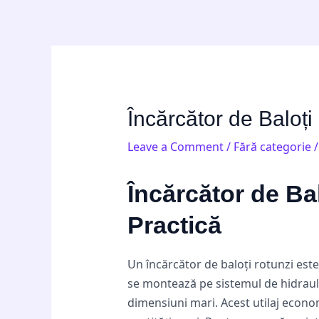
Skip
Post
to
navigation
content
Încărcător de Baloți
Leave a Comment
/
Fără categorie
/
Încărcător de Ba
Practică
Un încărcător de baloți rotunzi est
se montează pe sistemul de hidraulic
dimensiuni mari. Acest utilaj econo