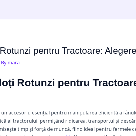
 Rotunzi pentru Tractoare: Aleger
 By
mara
loți Rotunzi pentru Tractoar
e un accesoriu esențial pentru manipularea eficientă a fânul
ă al tractorului, permițând ridicarea, transportul și descăr
misește timp și forță de muncă, fiind ideal pentru fermele c