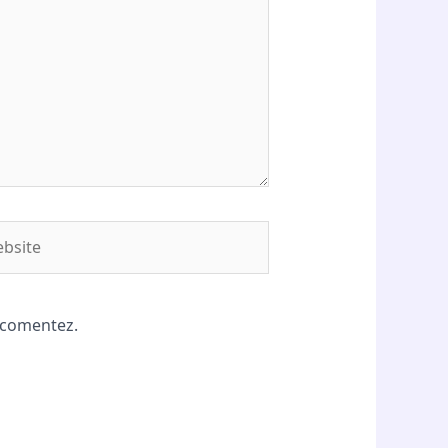
site
ă comentez.