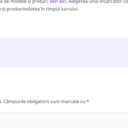
tă de modele și prețuri,
vezi aici
. Alegerea unui încărcător c
 și productivitatea în timpul lucrului.
ă.
Câmpurile obligatorii sunt marcate cu
*