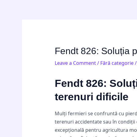
Skip
Post
to
navigation
content
Fendt 826: Soluția pe
Leave a Comment
/
Fără categorie
/
Fendt 826: Soluți
terenuri dificile
Mulți fermieri se confruntă cu pierd
terenuri accidentate sau în condiții
excepțională pentru agricultura mod