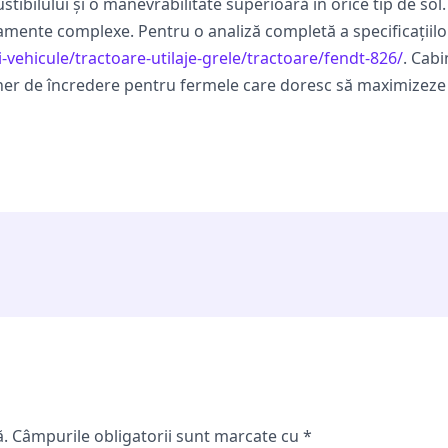
ibilului și o manevrabilitate superioară în orice tip de sol.
amente complexe. Pentru o analiză completă a specificațiilor
i-vehicule/tractoare-utilaje-grele/tractoare/fendt-826/
. Cab
ener de încredere pentru fermele care doresc să maximizeze r
ă.
Câmpurile obligatorii sunt marcate cu
*