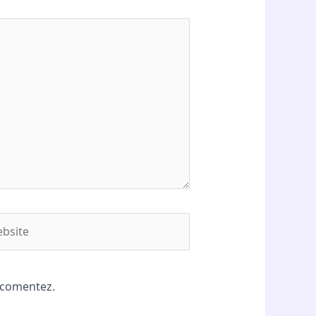
site
ă comentez.