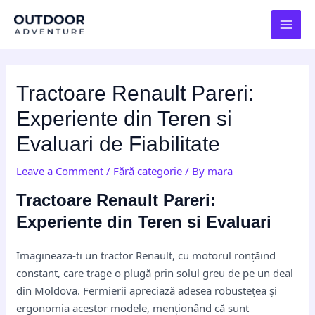
Skip
Post
MAI
to
navigation
MEN
content
Tractoare Renault Pareri:
Experiente din Teren si
Evaluari de Fiabilitate
Leave a Comment
/
Fără categorie
/ By
mara
Tractoare Renault Pareri:
Experiente din Teren si Evaluari
Imagineaza-ti un tractor Renault, cu motorul ronțăind
constant, care trage o plugă prin solul greu de pe un deal
din Moldova. Fermierii apreciază adesea robustețea și
ergonomia acestor modele, menționând că sunt