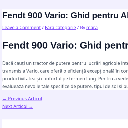
Skip
Post
Type
Name*
Email*
Website
to
navigation
here..
Fendt 900 Vario: Ghid pentru A
content
Leave a Comment
/
Fără categorie
/ By
mara
Fendt 900 Vario: Ghid pent
Dacă cauți un tractor de putere pentru lucrări agricole int
transmisia Vario, care oferă o eficiență excepțională în co
productivitatea și confortul pe termen lung. Pentru a ved
evaluează nevoile tale specifice de putere, tipul de sol și
←
Previous Articol
Next Articol
→