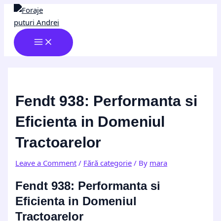
MAIN
Skip
Post
Type
Name*
Email*
Website
MENU
to
navigation
here..
content
Fendt 938: Performanta si
Eficienta in Domeniul
Tractoarelor
Leave a Comment
/
Fără categorie
/ By
mara
Fendt 938: Performanta si
Eficienta in Domeniul
Tractoarelor