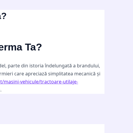
a?
Ferma Ta?
del, parte din istoria îndelungată a brandului,
rmieri care apreciază simplitatea mecanică și
t/masini-vehicule/tractoare-utilaje-
.