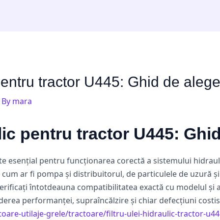
c pentru tractor U445: Ghid de aleg
 By
mara
ulic pentru tractor U445: Ghi
este esențial pentru funcționarea corectă a sistemului hidraul
cum ar fi pompa și distribuitorul, de particulele de uzură 
rificați întotdeauna compatibilitatea exactă cu modelul și an
rea performanței, supraîncălzire și chiar defecțiuni costis
oare-utilaje-grele/tractoare/filtru-ulei-hidraulic-tractor-u44