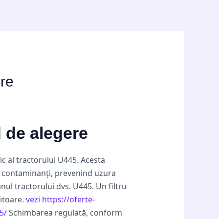
ere
d de alegere
ic al tractorului U445. Acesta
și contaminanți, prevenind uzura
ul tractorului dvs. U445. Un filtru
itoare.
vezi https://oferte-
5/
Schimbarea regulată, conform