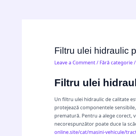
Skip
Post
to
navigation
content
Filtru ulei hidrauli
Leave a Comment
/
Fără categorie
/
Filtru ulei hidra
Un filtru ulei hidraulic de calitate 
protejează componentele sensibile, 
prematură. Pentru a alege corect, ve
necorespunzător poate duce la scăde
online.site/cat/masini-vehicule/tract