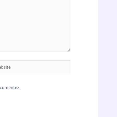
site
ă comentez.