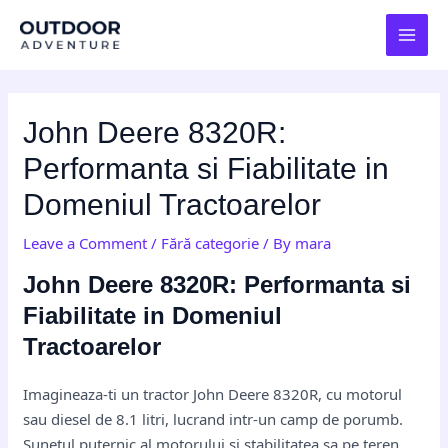
Skip
Post
MAI
to
navigation
MEN
content
John Deere 8320R:
Performanta si Fiabilitate in
Domeniul Tractoarelor
Leave a Comment
/
Fără categorie
/ By
mara
John Deere 8320R: Performanta si
Fiabilitate in Domeniul
Tractoarelor
Imagineaza-ti un tractor John Deere 8320R, cu motorul
sau diesel de 8.1 litri, lucrand intr-un camp de porumb.
Sunetul puternic al motorului si stabilitatea sa pe teren